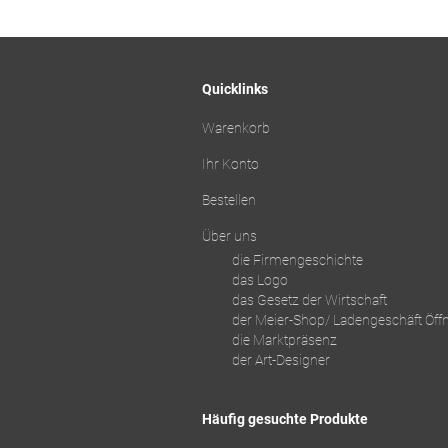
Quicklinks
Warenkorb
Ihr Konto
Bestellen
Über uns
die Firmengeschichte
das Logo
das Gesetz der Wirtschaft
der Meier-Shop/ Ladengeschäft Öff
die Marktpräsenz
der Art-Designer
Häufig gesuchte Produkte