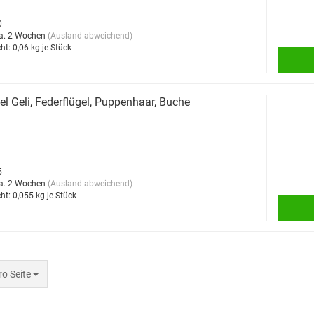
0
a. 2 Wochen
(Ausland abweichend)
ht:
0,06
kg je Stück
l Geli, Federflügel, Puppenhaar, Buche
5
a. 2 Wochen
(Ausland abweichend)
ht:
0,055
kg je Stück
 Seite
ro Seite