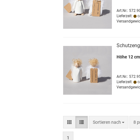
Art.Nr.: 572.9
Lieferzeit:
c
Versandgewic
Schutzenge
Höhe 12 cm
Art.Nr.: 572.9
Lieferzeit:
c
Versandgewic
Sortieren nach
pro
Sortieren nach
8 p
1