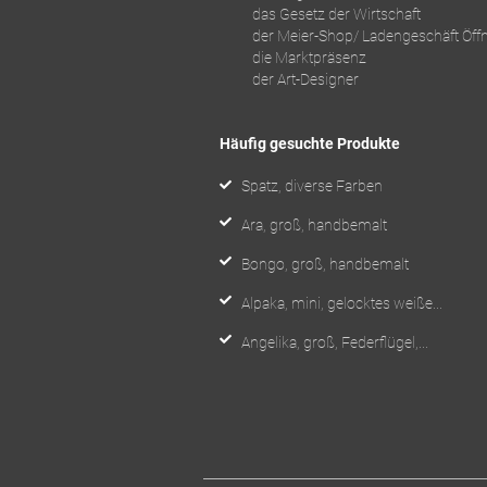
das Gesetz der Wirtschaft
der Meier-Shop/ Ladengeschäft Öff
die Marktpräsenz
der Art-Designer
Häufig gesuchte Produkte
Spatz, diverse Farben
Ara, groß, handbemalt
Bongo, groß, handbemalt
Alpaka, mini, gelocktes weiße...
Angelika, groß, Federflügel,...