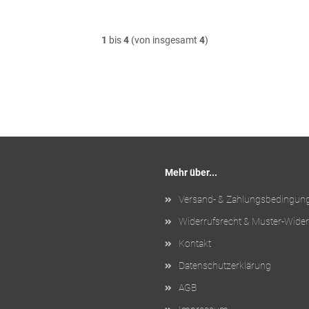
1
bis
4
(von insgesamt
4
)
Mehr über...
Versand- & Zahlungsbedingun
Widerrufsrecht & Muster-Wider
Kontakt
Datenschutzerklärung
AGB