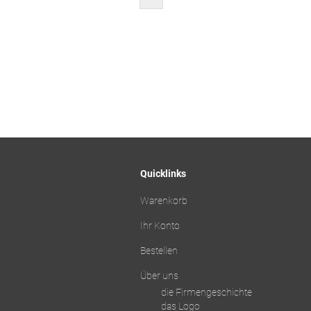
Quicklinks
Warenkorb
Ihr Konto
Bestellen
Über uns
die Firmengeschichte
das Logo