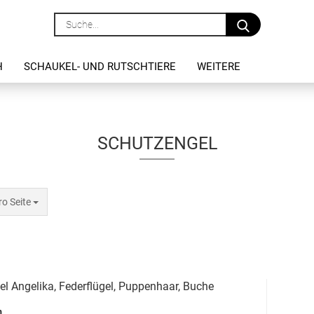
Suche...
H
SCHAUKEL- UND RUTSCHTIERE
WEITERE
SCHUTZENGEL
 Seite
ro Seite
l Angelika, Federflügel, Puppenhaar, Buche
m