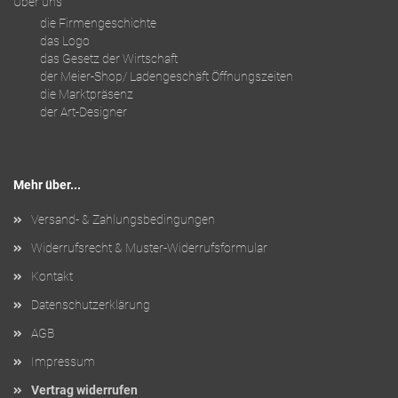
Über uns
die Firmengeschichte
das Logo
das Gesetz der Wirtschaft
der Meier-Shop/ Ladengeschäft Öffnungszeiten
die Marktpräsenz
der Art-Designer
Mehr über...
Versand- & Zahlungsbedingungen
Widerrufsrecht & Muster-Widerrufsformular
Kontakt
Datenschutzerklärung
AGB
Impressum
Vertrag widerrufen