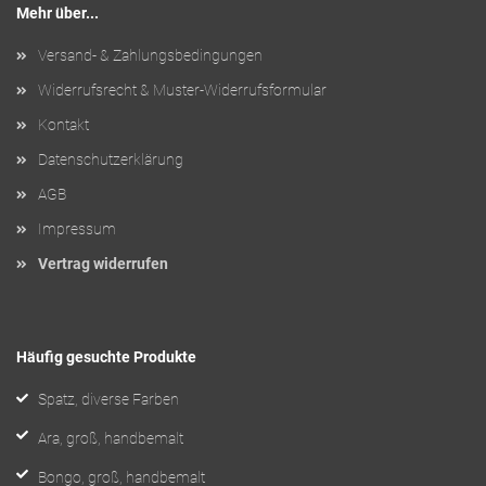
Mehr über...
Versand- & Zahlungsbedingungen
Widerrufsrecht & Muster-Widerrufsformular
Kontakt
Datenschutzerklärung
AGB
Impressum
Vertrag widerrufen
Häufig gesuchte Produkte
Spatz, diverse Farben
Ara, groß, handbemalt
Bongo, groß, handbemalt