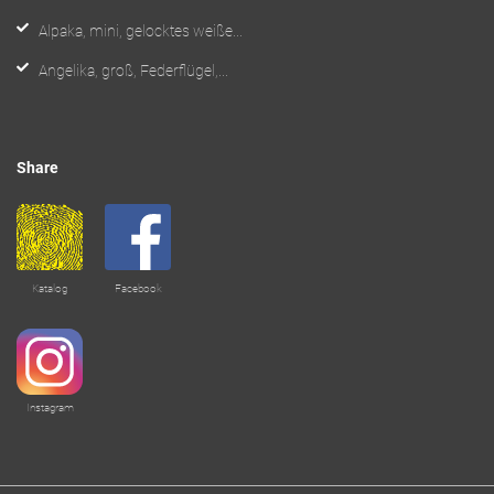
Alpaka, mini, gelocktes weiße...
Angelika, groß, Federflügel,...
Share
Katalog
Facebook
Instagram