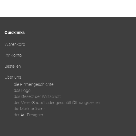
Quicklinks
Warenkorb
Ihr Konto
Bestellen
Über uns
die Firmengeschichte
das Logo
das Gesetz der Wirtschaft
der Meier-Shop/ Ladengeschäft Öffnungszeiten
die Marktpräsenz
der Art-Designer