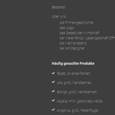
Bestellen
Über uns
die Firmengeschichte
das Logo
das Gesetz der Wirtschaft
der Meier-Shop/ Ladengeschäft Öff
die Marktpräsenz
der Art-Designer
Häufig gesuchte Produkte
Spatz, diverse Farben
Ara, groß, handbemalt
Bongo, groß, handbemalt
Alpaka, mini, gelocktes weiße...
Angelika, groß, Federflügel,...