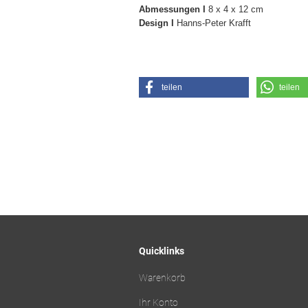
Abmessungen I
8 x 4 x 12 cm
Design I
Hanns-Peter Krafft
teilen
teilen
Quicklinks
Warenkorb
Ihr Konto