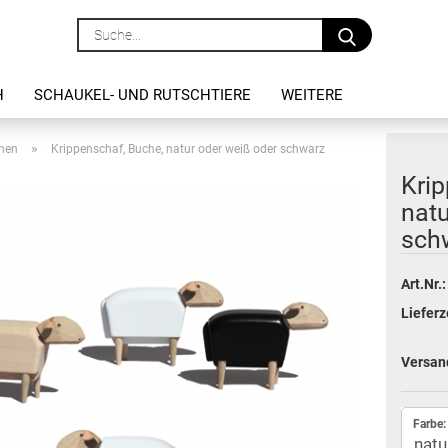
Suche...
H
SCHAUKEL- UND RUTSCHTIERE
WEITERE
»
hen
Krippenschaf, Buche, natur oder weiß oder schwarz
Krip
natu
sch
Art.Nr.:
Lieferz
Versan
Farbe: