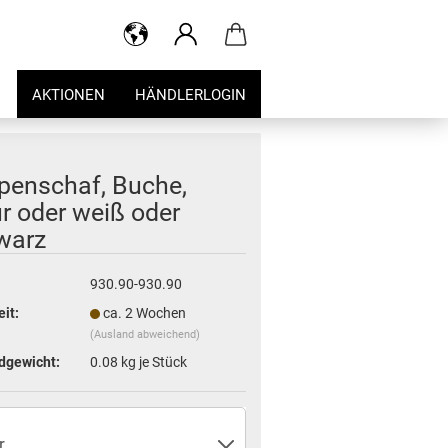
AKTIONEN
HÄNDLERLOGIN
penschaf, Buche,
r oder weiß oder
warz
930.90-930.90
eit:
ca. 2 Wochen
(Ausland abweichend)
dgewicht:
0.08
kg je Stück