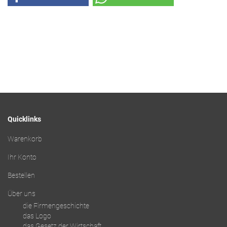
Quicklinks
Warenkorb
Ihr Konto
Bestellen
Über uns
die Firmengeschichte
das Logo
das Gesetz der Wirtschaft