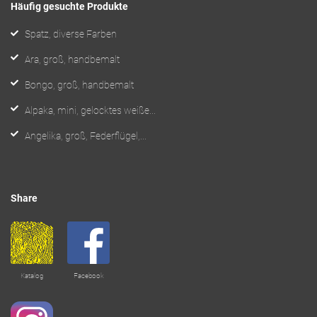
Häufig gesuchte Produkte
Spatz, diverse Farben
Ara, groß, handbemalt
Bongo, groß, handbemalt
Alpaka, mini, gelocktes weiße...
Angelika, groß, Federflügel,...
Share
Katalog
Facebook