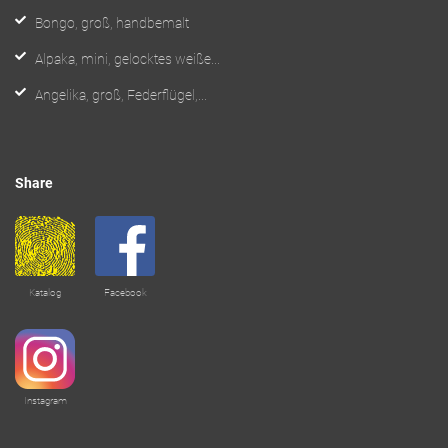
Bongo, groß, handbemalt
Alpaka, mini, gelocktes weiße...
Angelika, groß, Federflügel,...
Share
Katalog
Facebook
Instagram