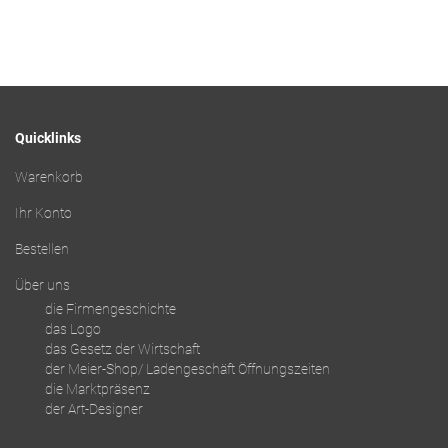
Quicklinks
Warenkorb
Ihr Konto
Bestellen
Über uns
die Firmengeschichte
das Logo
das Gesetz der Wirtschaft
der Meier-Shop/ Ladengeschäft Öffnungszeiten
die Marktpräsenz
der Art-Designer